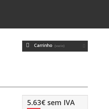
Carrinho
(vazio)
5.63€
sem IVA