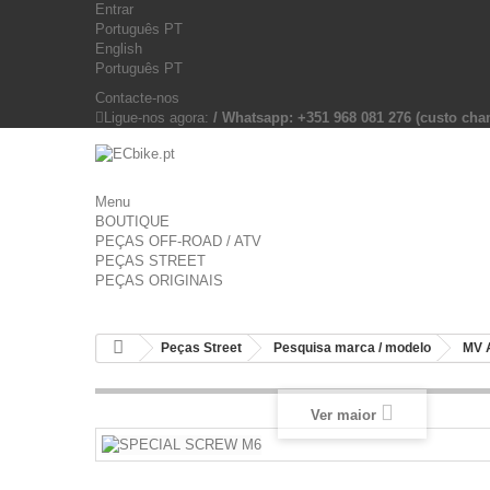
Entrar
Português PT
English
Português PT
Contacte-nos
Ligue-nos agora:
/ Whatsapp: +351 968 081 276 (custo c
Menu
BOUTIQUE
PEÇAS OFF-ROAD / ATV
PEÇAS STREET
PEÇAS ORIGINAIS
Peças Street
Pesquisa marca / modelo
MV 
Ver maior