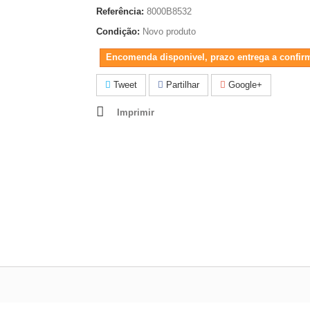
Referência:
8000B8532
Condição:
Novo produto
Encomenda disponivel, prazo entrega a confir
Tweet
Partilhar
Google+
Imprimir