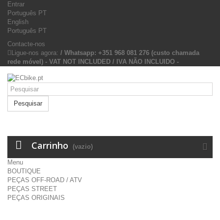
Entrar
Português PT
English
Português PT
Contacte-nos
Ligue-nos agora:
/ Whatsapp: +351 968 081 276 (custo chamada
rede móvel) - VAT NOT INCLUDED / IVA NÃO INCLUIDO -
Pesquisar
Carrinho
(vazio)
Menu
BOUTIQUE
PEÇAS OFF-ROAD / ATV
PEÇAS STREET
PEÇAS ORIGINAIS