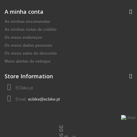
A minha conta
As minhas encomendas
As minhas notas de crédito
Os meus endereços
Os meus dados pessoais
Os meus vales de desconto
Meus alertas de estoque
Store Information
ECbike.pt
Email:
ecbike@ecbike.pt