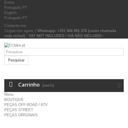
Entrar
Português PT
English
Português PT
Contacte-nos
Ligue-nos agora:
/ Whatsapp: +351 968 081 276 (custo chamada
rede móvel) - VAT NOT INCLUDED / IVA NÃO INCLUIDO -
Pesquisar
Carrinho
(vazio)
Menu
BOUTIQUE
PEÇAS OFF-ROAD / ATV
PEÇAS STREET
PEÇAS ORIGINAIS