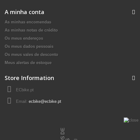
A minha conta
As minhas encomendas
As minhas notas de crédito
Os meus endereços
Os meus dados pessoais
Os meus vales de desconto
Meus alertas de estoque
Store Information
ECbike.pt
Email:
ecbike@ecbike.pt