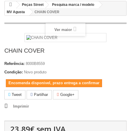
Peças Street
Pesquisa marca / modelo
MV Agusta
CHAIN COVER
Ver maior
CHAIN COVER
Referência:
8000B8559
Condição:
Novo produto
Encomenda disponivel, prazo entrega a confirmar
Tweet
Partilhar
Google+
Imprimir
23.89€
sem IVA