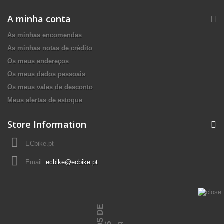
A minha conta
As minhas encomendas
As minhas notas de crédito
Os meus endereços
Os meus dados pessoais
Os meus vales de desconto
Meus alertas de estoque
Store Information
ECbike.pt
Email:
ecbike@ecbike.pt