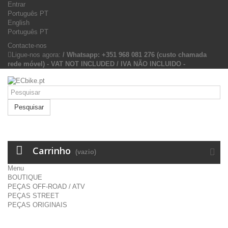
Entrar
Português PT
English
Português PT
Contacte-nos
Ligue-nos agora:
/ Whatsapp: +351 968 081 276 (custo chamada
rede móvel) - VAT NOT INCLUDED / IVA NÃO INCLUIDO -
Pesquisar
Carrinho
(vazio)
Menu
BOUTIQUE
PEÇAS OFF-ROAD / ATV
PEÇAS STREET
PEÇAS ORIGINAIS