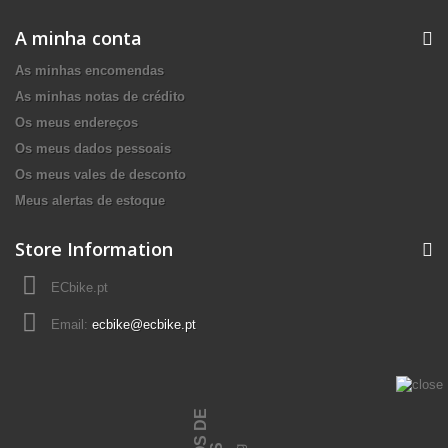
A minha conta
As minhas encomendas
As minhas notas de crédito
Os meus endereços
Os meus dados pessoais
Os meus vales de desconto
Meus alertas de estoque
Store Information
ECbike.pt
Email:
ecbike@ecbike.pt