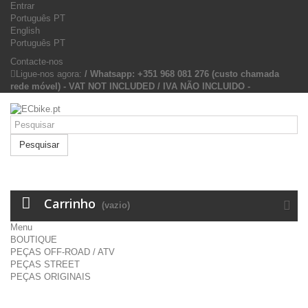
Entrar
Português PT
English
Português PT
Contacte-nos
Ligue-nos agora:
/ Whatsapp: +351 968 081 276 (custo chamada
rede móvel) - VAT NOT INCLUDED / IVA NÃO INCLUIDO -
Pesquisar
Carrinho
(vazio)
Menu
BOUTIQUE
PEÇAS OFF-ROAD / ATV
PEÇAS STREET
PEÇAS ORIGINAIS