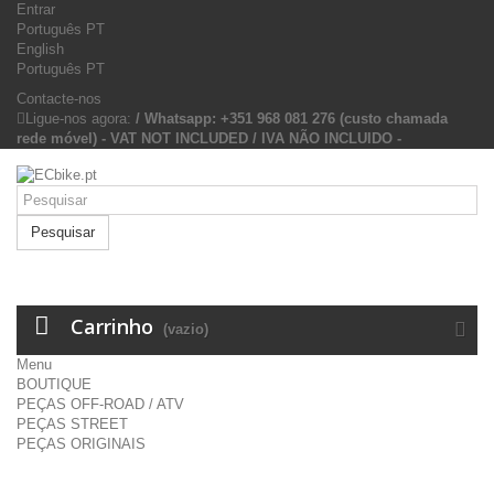
Entrar
Português PT
English
Português PT
Contacte-nos
Ligue-nos agora:
/ Whatsapp: +351 968 081 276 (custo chamada
rede móvel) - VAT NOT INCLUDED / IVA NÃO INCLUIDO -
Pesquisar
Carrinho
(vazio)
Menu
BOUTIQUE
PEÇAS OFF-ROAD / ATV
PEÇAS STREET
PEÇAS ORIGINAIS