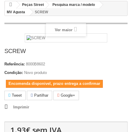
Peças Street
Pesquisa marca / modelo
MV Agusta
SCREW
Ver maior
SCREW
Referência:
8000B8602
Condição:
Novo produto
Encomenda disponivel, prazo entrega a confirmar
Tweet
Partilhar
Google+
Imprimir
1.93€
sem IVA