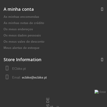
A minha conta
As minhas encomendas
As minhas notas de crédito
Os meus endereços
Os meus dados pessoais
Os meus vales de desconto
Meus alertas de estoque
Store Information
ECbike.pt
Email:
ecbike@ecbike.pt