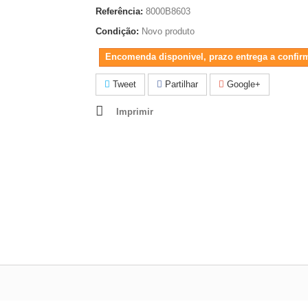
Referência:
8000B8603
Condição:
Novo produto
Encomenda disponivel, prazo entrega a confir
Tweet
Partilhar
Google+
Imprimir