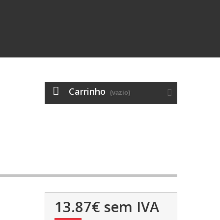
Carrinho
(vazio)
13.87€
sem IVA