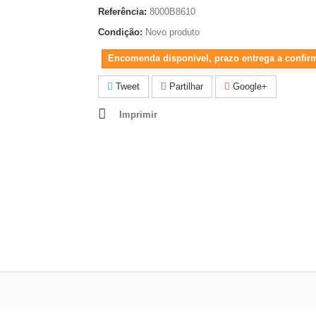
Referência:
8000B8610
Condição:
Novo produto
Encomenda disponivel, prazo entrega a confir
Tweet
Partilhar
Google+
Imprimir