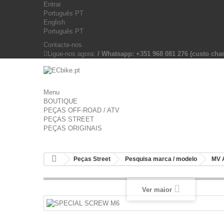
Entrar
Português PT
English
Português PT
Contacte-nos
Ligue-nos agora:
/ Whatsapp: +351 968 081 276 (custo c
Menu
BOUTIQUE
PEÇAS OFF-ROAD / ATV
PEÇAS STREET
PEÇAS ORIGINAIS
Peças Street
Pesquisa marca / modelo
MV 
Ver maior