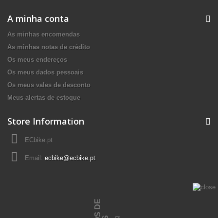
A minha conta
As minhas encomendas
As minhas notas de crédito
Os meus endereços
Os meus dados pessoais
Os meus vales de desconto
Meus alertas de estoque
Store Information
ECbike.pt
Email:
ecbike@ecbike.pt