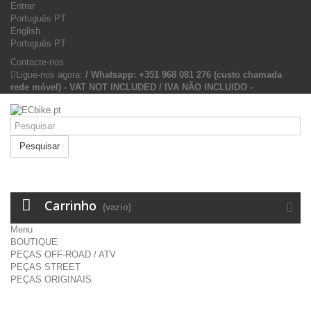
Entrar
Português PT
English
Português PT
Contacte-nos
Ligue-nos agora:
/ Whatsapp: +351 968 081 276 (custo chamada
rede móvel) - VAT NOT INCLUDED / IVA NÃO INCLUIDO -
Pesquisar
Carrinho
(vazio)
Menu
BOUTIQUE
PEÇAS OFF-ROAD / ATV
PEÇAS STREET
PEÇAS ORIGINAIS