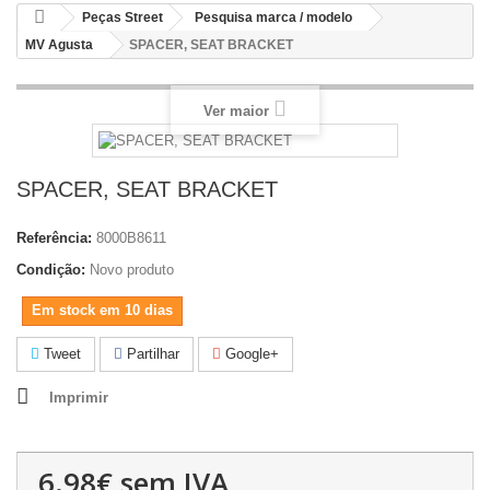
Peças Street
Pesquisa marca / modelo
MV Agusta
SPACER, SEAT BRACKET
Ver maior
SPACER, SEAT BRACKET
Referência:
8000B8611
Condição:
Novo produto
Em stock em 10 dias
Tweet
Partilhar
Google+
Imprimir
6.98€
sem IVA