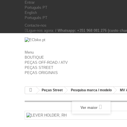
Entrar
Português PT
English
Português PT
Contacte-nos
Ligue-nos agora:
/ Whatsapp: +351 968 081 276 (custo c
Menu
BOUTIQUE
PEÇAS OFF-ROAD / ATV
PEÇAS STREET
PEÇAS ORIGINAIS
Peças Street
Pesquisa marca / modelo
MV 
Ver maior