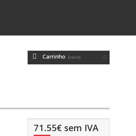
Carrinho
(vazio)
71.55€
sem IVA