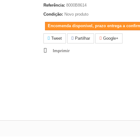
Referência:
8000B8614
Condição:
Novo produto
Encomenda disponivel, prazo entrega a confir
Tweet
Partilhar
Google+
Imprimir