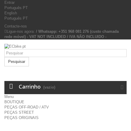
Entrar
Português PT
English
Português PT
Contacte-nos
Ligue-nos agora:
/ Whatsapp: +351 968 081 276 (custo chamada
rede móvel) - VAT NOT INCLUDED / IVA NÃO INCLUIDO -
Pesquisar
Carrinho
(vazio)
Menu
BOUTIQUE
PEÇAS OFF-ROAD / ATV
PEÇAS STREET
PEÇAS ORIGINAIS