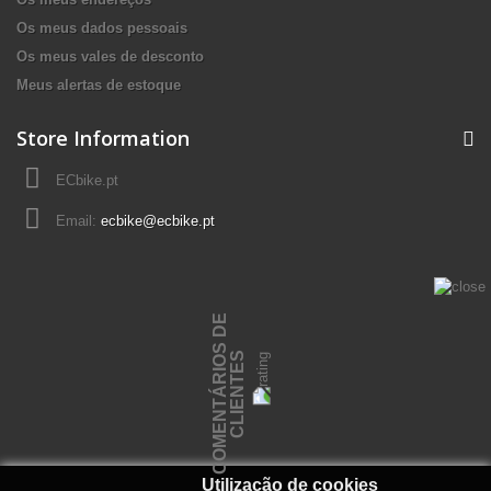
Os meus dados pessoais
Os meus vales de desconto
Meus alertas de estoque
Store Information
ECbike.pt
Email:
ecbike@ecbike.pt
C
O
M
E
N
T
Á
R
I
O
S
D
E
C
L
I
E
N
T
E
S
Utilização de cookies