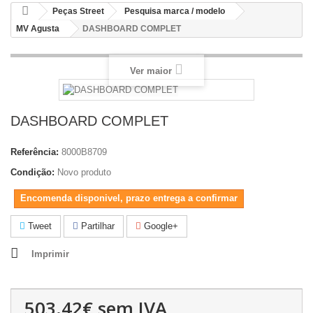
Peças Street
Pesquisa marca / modelo
MV Agusta
DASHBOARD COMPLET
Ver maior
DASHBOARD COMPLET
Referência:
8000B8709
Condição:
Novo produto
Encomenda disponivel, prazo entrega a confirmar
Tweet
Partilhar
Google+
Imprimir
503.42€
sem IVA