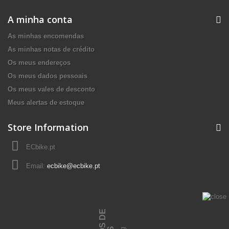
A minha conta
As minhas encomendas
As minhas notas de crédito
Os meus endereços
Os meus dados pessoais
Os meus vales de desconto
Meus alertas de estoque
Store Information
ECbike.pt
Email:
ecbike@ecbike.pt