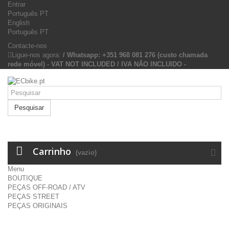
Entrar
Português PT
English
Português PT
Contacte-nos
Ligue-nos agora:
/ Whatsapp: +351 968 081 276 (custo chamada
rede móvel) - VAT NOT INCLUDED / IVA NÃO INCLUIDO -
Pesquisar
Carrinho
(vazio)
Menu
BOUTIQUE
PEÇAS OFF-ROAD / ATV
PEÇAS STREET
PEÇAS ORIGINAIS