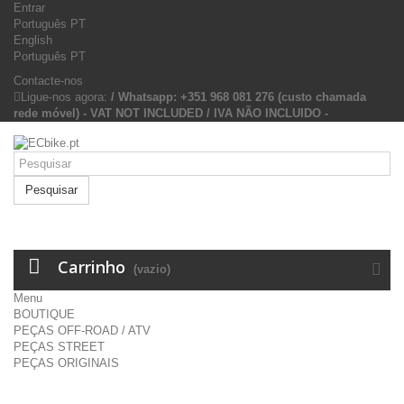
Entrar
Português PT
English
Português PT
Contacte-nos
Ligue-nos agora:
/ Whatsapp: +351 968 081 276 (custo chamada
rede móvel) - VAT NOT INCLUDED / IVA NÃO INCLUIDO -
Pesquisar
Carrinho
(vazio)
Menu
BOUTIQUE
PEÇAS OFF-ROAD / ATV
PEÇAS STREET
PEÇAS ORIGINAIS