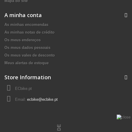
Mapa do site
A minha conta
As minhas encomendas
As minhas notas de crédito
Os meus endereços
Os meus dados pessoais
Os meus vales de desconto
Meus alertas de estoque
Store Information
ECbike.pt
Email:
ecbike@ecbike.pt