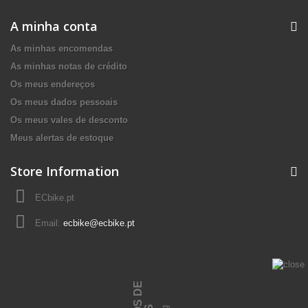
A minha conta
As minhas encomendas
As minhas notas de crédito
Os meus endereços
Os meus dados pessoais
Os meus vales de desconto
Meus alertas de estoque
Store Information
ECbike.pt
Email:
ecbike@ecbike.pt