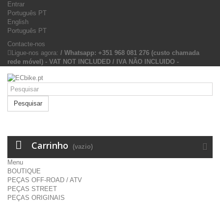
Entrar
Português PT
English
Português PT
Contacte-nos
Ligue-nos agora:
/ Whatsapp: +351 968 081 276 (custo chamada
rede móvel) - VAT NOT INCLUDED / IVA NÃO INCLUIDO -
Pesquisar
Carrinho
(vazio)
Menu
BOUTIQUE
PEÇAS OFF-ROAD / ATV
PEÇAS STREET
PEÇAS ORIGINAIS