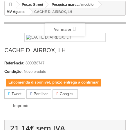
Peças Street
Pesquisa marca / modelo
MV Agusta
CACHE D. AIRBOX, LH
Ver maior
CACHE D. AIRBOX, LH
Referência:
8000B8747
Condição:
Novo produto
Encomenda disponivel, prazo entrega a confirmar
Tweet
Partilhar
Google+
Imprimir
21.14€
sem IVA