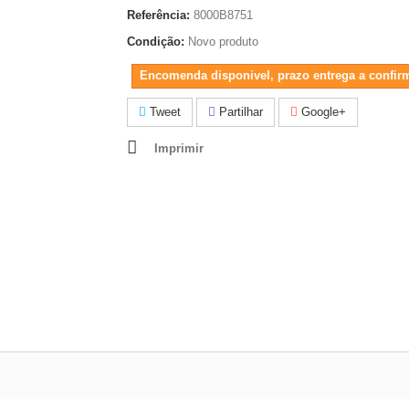
Referência:
8000B8751
Condição:
Novo produto
Encomenda disponivel, prazo entrega a confir
Tweet
Partilhar
Google+
Imprimir