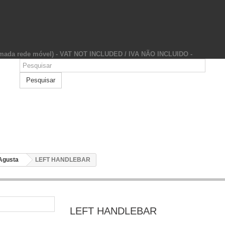
hamada rede móvel) - VAT NOT INCLUDED / IVA NÃO INCLUIDO -
Pesquisar
Agusta
LEFT HANDLEBAR
LEFT HANDLEBAR