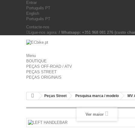
Entrar
Português PT
English
Português PT
Contacte-nos
Ligue-nos agora:
/ Whatsapp: +351 968 081 276 (custo c
Menu
BOUTIQUE
PEÇAS OFF-ROAD / ATV
PEÇAS STREET
PEÇAS ORIGINAIS
Peças Street
Pesquisa marca / modelo
MV 
Ver maior