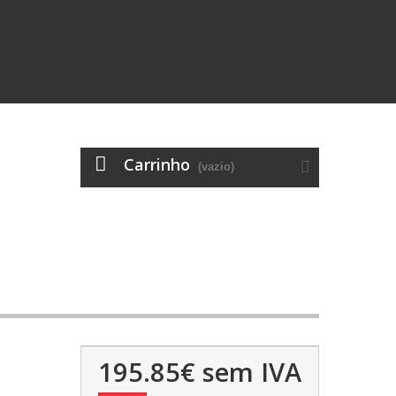
Carrinho
(vazio)
195.85€
sem IVA