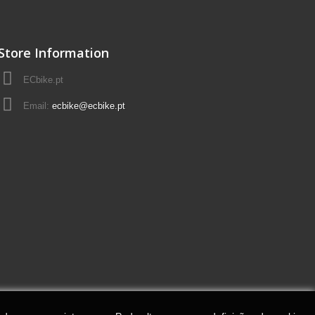
Store Information
ECbike.pt
Email:
ecbike@ecbike.pt