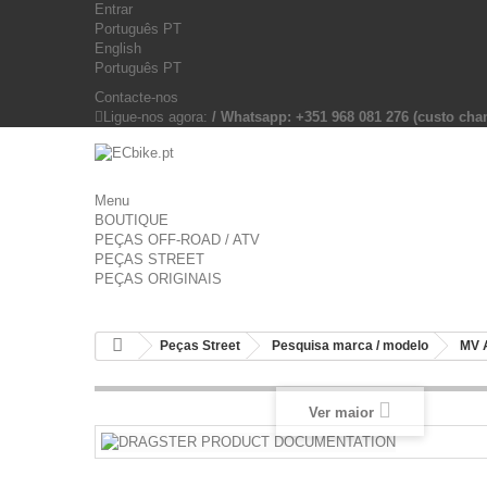
Entrar
Português PT
English
Português PT
Contacte-nos
Ligue-nos agora:
/ Whatsapp: +351 968 081 276 (custo c
Menu
BOUTIQUE
PEÇAS OFF-ROAD / ATV
PEÇAS STREET
PEÇAS ORIGINAIS
Peças Street
Pesquisa marca / modelo
MV 
Ver maior