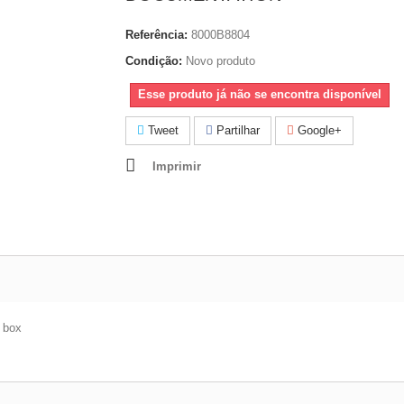
Referência:
8000B8804
Condição:
Novo produto
Esse produto já não se encontra disponível
Tweet
Partilhar
Google+
Imprimir
e box