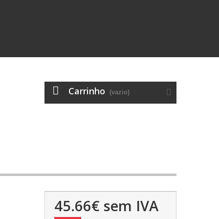
Carrinho
(vazio)
45.66€
sem IVA