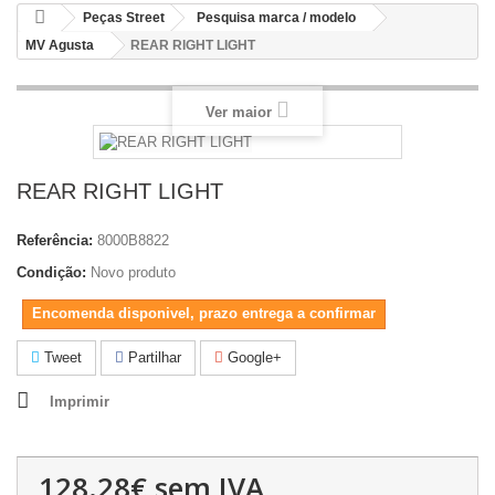
Peças Street
Pesquisa marca / modelo
MV Agusta
REAR RIGHT LIGHT
Ver maior
REAR RIGHT LIGHT
Referência:
8000B8822
Condição:
Novo produto
Encomenda disponivel, prazo entrega a confirmar
Tweet
Partilhar
Google+
Imprimir
128.28€
sem IVA