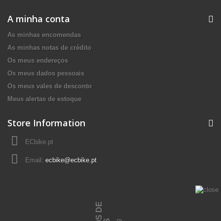
A minha conta
As minhas encomendas
As minhas notas de crédito
Os meus endereços
Os meus dados pessoais
Os meus vales de desconto
Meus alertas de estoque
Store Information
ECbike.pt
Email:
ecbike@ecbike.pt