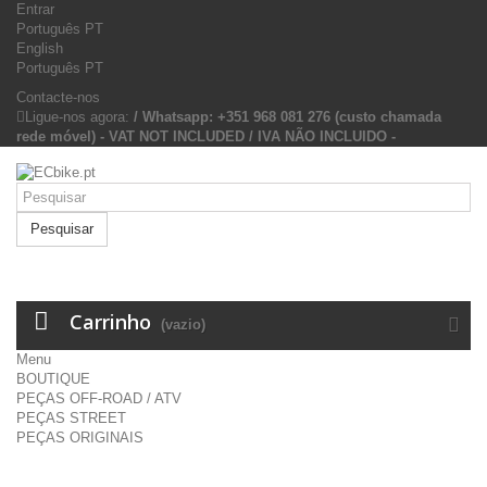
Entrar
Português PT
English
Português PT
Contacte-nos
Ligue-nos agora:
/ Whatsapp: +351 968 081 276 (custo chamada
rede móvel) - VAT NOT INCLUDED / IVA NÃO INCLUIDO -
Pesquisar
Carrinho
(vazio)
Menu
BOUTIQUE
PEÇAS OFF-ROAD / ATV
PEÇAS STREET
PEÇAS ORIGINAIS