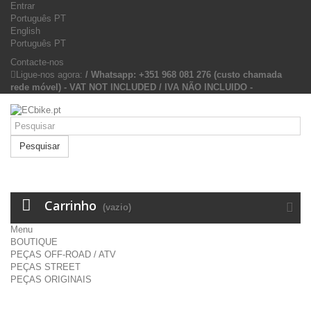
Entrar
Português PT
English
Português PT
Contacte-nos
Ligue-nos agora:
/ Whatsapp: +351 968 081 276 (custo chamada
rede móvel) - VAT NOT INCLUDED / IVA NÃO INCLUIDO -
Pesquisar
Carrinho
(vazio)
Menu
BOUTIQUE
PEÇAS OFF-ROAD / ATV
PEÇAS STREET
PEÇAS ORIGINAIS