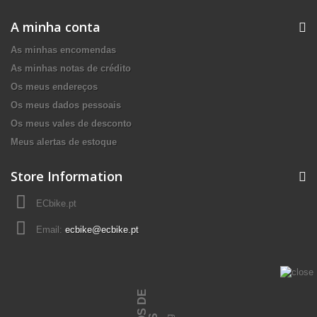
A minha conta
As minhas encomendas
As minhas notas de crédito
Os meus endereços
Os meus dados pessoais
Os meus vales de desconto
Meus alertas de estoque
Store Information
ECbike.pt
Email:
ecbike@ecbike.pt