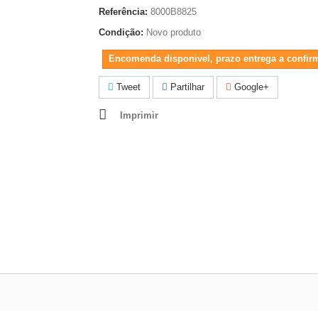
Referência:
8000B8825
Condição:
Novo produto
Encomenda disponivel, prazo entrega a confir
Tweet
Partilhar
Google+
Imprimir