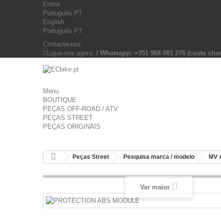
Entrar
Português PT
English
Português PT
Contacte-nos
Ligue-nos agora:
/ Whatsapp: +351 968 081 276 (custo c
Menu
BOUTIQUE
PEÇAS OFF-ROAD / ATV
PEÇAS STREET
PEÇAS ORIGINAIS
Peças Street
Pesquisa marca / modelo
MV 
Ver maior