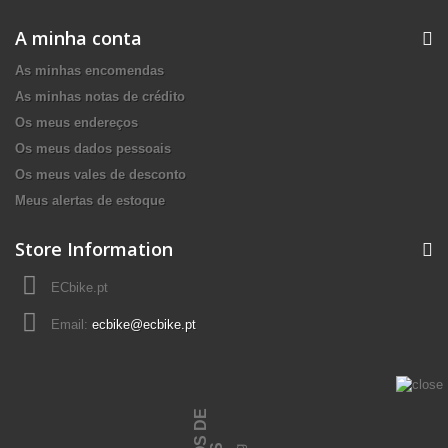
A minha conta
As minhas encomendas
As minhas notas de crédito
Os meus endereços
Os meus dados pessoais
Os meus vales de desconto
Meus alertas de estoque
Store Information
ECbike.pt
Email:
ecbike@ecbike.pt