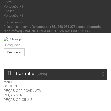
Entrar
Português PT
English
Português PT
Contacte-nos
Ligue-nos agora:
/ Whatsapp: +351 968 081 276 (custo chamada
rede móvel) - VAT NOT INCLUDED / IVA NÃO INCLUIDO -
Pesquisar
Carrinho
(vazio)
Menu
BOUTIQUE
PEÇAS OFF-ROAD / ATV
PEÇAS STREET
PEÇAS ORIGINAIS