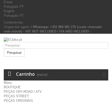
Entrar
Português PT
English
Português PT
Contacte-nos
Ligue-nos agora:
/ Whatsapp: +351 968 081 276 (custo chamada
rede móvel) - VAT NOT INCLUDED / IVA NÃO INCLUIDO -
Pesquisar
Carrinho
(vazio)
Menu
BOUTIQUE
PEÇAS OFF-ROAD / ATV
PEÇAS STREET
PEÇAS ORIGINAIS