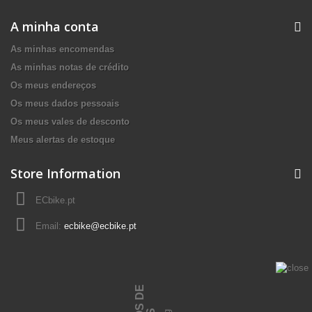
A minha conta
As minhas encomendas
As minhas notas de crédito
Os meus endereços
Os meus dados pessoais
Os meus vales de desconto
Meus alertas de estoque
Store Information
ECbike.pt
Email:
ecbike@ecbike.pt