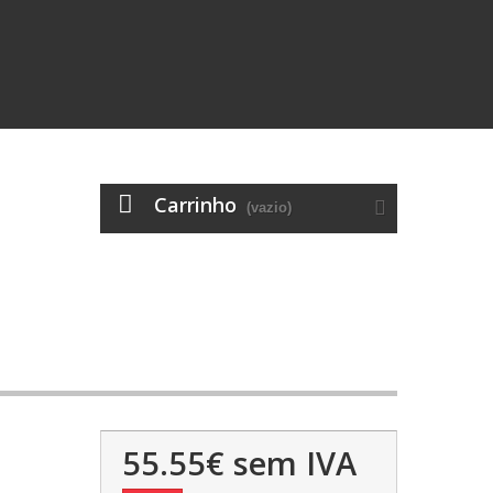
Carrinho
(vazio)
55.55€
sem IVA