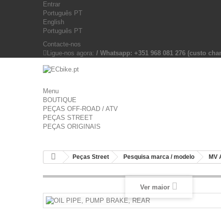
Entrar
Português PT
English
Português PT
Contacte-nos
Ligue-nos agora:
/ Whatsapp: +351 968 081 276 (custo c
Menu
BOUTIQUE
PEÇAS OFF-ROAD / ATV
PEÇAS STREET
PEÇAS ORIGINAIS
Peças Street
Pesquisa marca / modelo
MV 
Ver maior