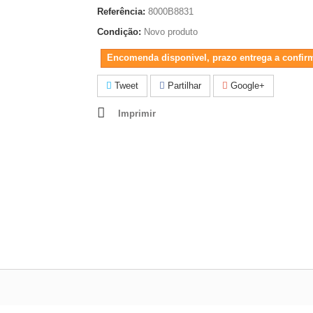
Referência:
8000B8831
Condição:
Novo produto
Encomenda disponivel, prazo entrega a confir
Tweet
Partilhar
Google+
Imprimir