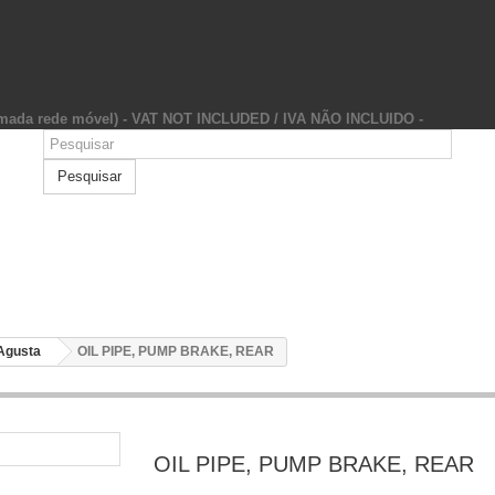
hamada rede móvel) - VAT NOT INCLUDED / IVA NÃO INCLUIDO -
Pesquisar
Agusta
OIL PIPE, PUMP BRAKE, REAR
OIL PIPE, PUMP BRAKE, REAR