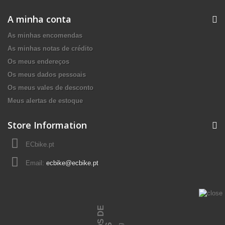
A minha conta
As minhas encomendas
As minhas notas de crédito
Os meus endereços
Os meus dados pessoais
Os meus vales de desconto
Meus alertas de estoque
Store Information
ECbike.pt
Email:
ecbike@ecbike.pt