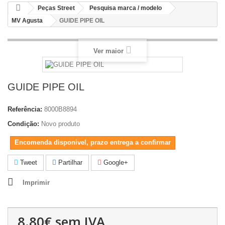
Peças Street
Pesquisa marca / modelo
MV Agusta
GUIDE PIPE OIL
Ver maior
GUIDE PIPE OIL
Referência:
8000B8894
Condição:
Novo produto
Encomenda disponivel, prazo entrega a confirmar
Tweet
Partilhar
Google+
Imprimir
8.80€
sem IVA