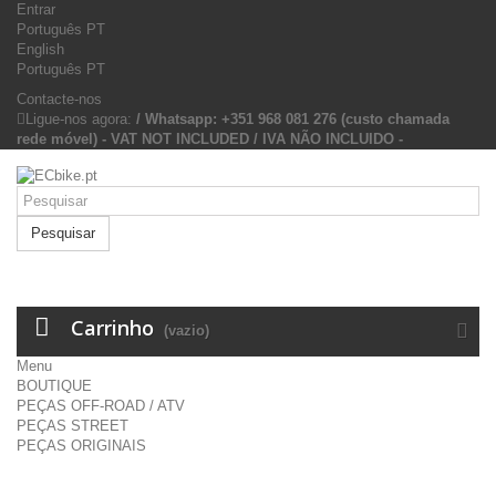
Entrar
Português PT
English
Português PT
Contacte-nos
Ligue-nos agora:
/ Whatsapp: +351 968 081 276 (custo chamada
rede móvel) - VAT NOT INCLUDED / IVA NÃO INCLUIDO -
Pesquisar
Carrinho
(vazio)
Menu
BOUTIQUE
PEÇAS OFF-ROAD / ATV
PEÇAS STREET
PEÇAS ORIGINAIS