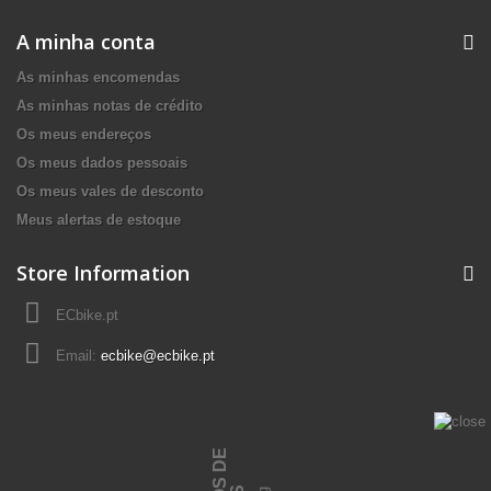
A minha conta
As minhas encomendas
As minhas notas de crédito
Os meus endereços
Os meus dados pessoais
Os meus vales de desconto
Meus alertas de estoque
Store Information
ECbike.pt
Email:
ecbike@ecbike.pt