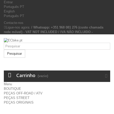
Entrar
Português PT
English
Português PT
Contacte-nos
Ligue-nos agora:
/ Whatsapp: +351 968 081 276 (custo chamada
rede móvel) - VAT NOT INCLUDED / IVA NÃO INCLUIDO -
Pesquisar
Carrinho
(vazio)
Menu
BOUTIQUE
PEÇAS OFF-ROAD / ATV
PEÇAS STREET
PEÇAS ORIGINAIS