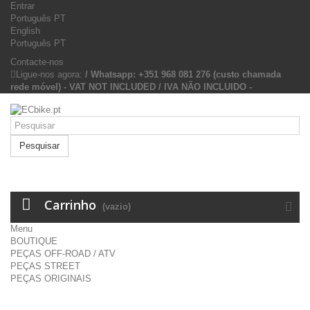
Entrar
Português PT
English
Português PT
Contacte-nos
Ligue-nos agora:
/ Whatsapp: +351 968 081 276 (custo chamada
rede móvel) - VAT NOT INCLUDED / IVA NÃO INCLUIDO -
Pesquisar
Carrinho
(vazio)
Menu
BOUTIQUE
PEÇAS OFF-ROAD / ATV
PEÇAS STREET
PEÇAS ORIGINAIS