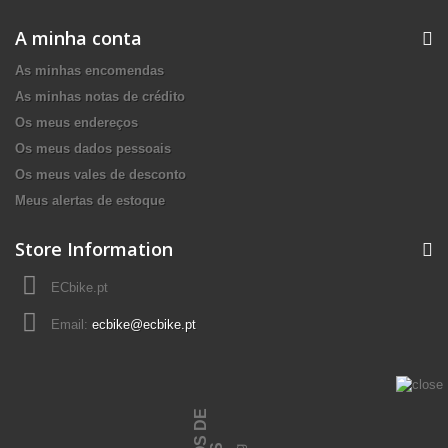
A minha conta
As minhas encomendas
As minhas notas de crédito
Os meus endereços
Os meus dados pessoais
Os meus vales de desconto
Meus alertas de estoque
Store Information
ECbike.pt
Email:
ecbike@ecbike.pt