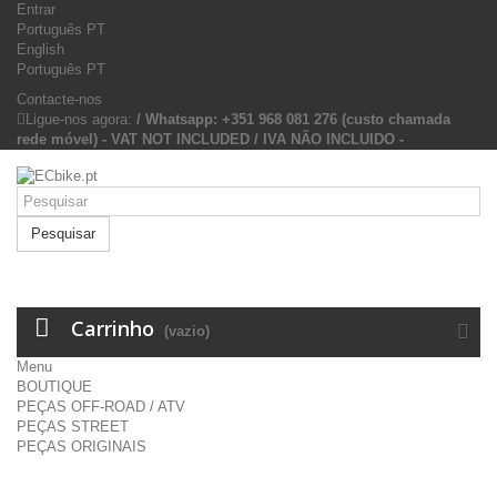
Entrar
Português PT
English
Português PT
Contacte-nos
Ligue-nos agora:
/ Whatsapp: +351 968 081 276 (custo chamada
rede móvel) - VAT NOT INCLUDED / IVA NÃO INCLUIDO -
Pesquisar
Carrinho
(vazio)
Menu
BOUTIQUE
PEÇAS OFF-ROAD / ATV
PEÇAS STREET
PEÇAS ORIGINAIS