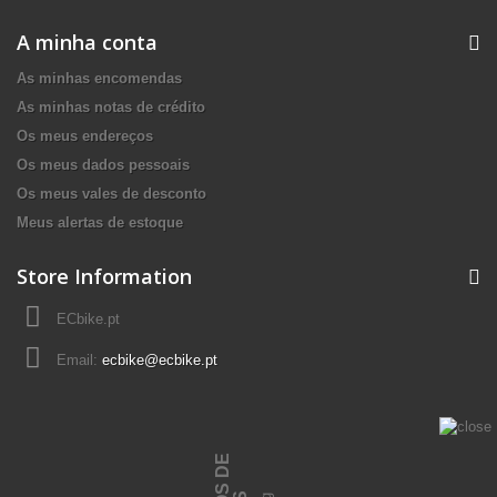
A minha conta
As minhas encomendas
As minhas notas de crédito
Os meus endereços
Os meus dados pessoais
Os meus vales de desconto
Meus alertas de estoque
Store Information
ECbike.pt
Email:
ecbike@ecbike.pt