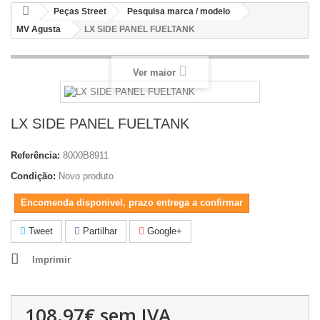
Peças Street
Pesquisa marca / modelo
MV Agusta
LX SIDE PANEL FUELTANK
Ver maior
LX SIDE PANEL FUELTANK
Referência:
8000B8911
Condição:
Novo produto
Encomenda disponivel, prazo entrega a confirmar
Tweet
Partilhar
Google+
Imprimir
108.97€
sem IVA