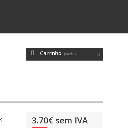
Carrinho
(vazio)
3.70€
sem IVA
K