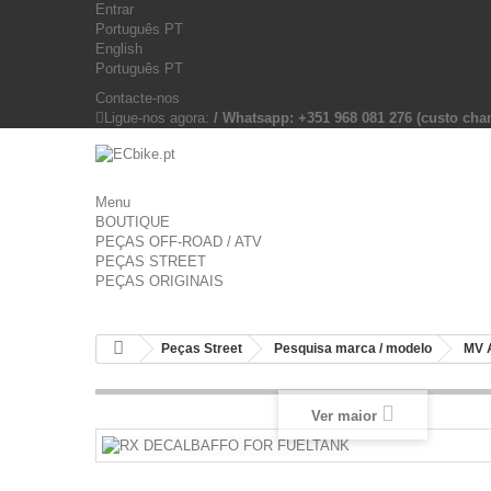
Entrar
Português PT
English
Português PT
Contacte-nos
Ligue-nos agora:
/ Whatsapp: +351 968 081 276 (custo c
Menu
BOUTIQUE
PEÇAS OFF-ROAD / ATV
PEÇAS STREET
PEÇAS ORIGINAIS
Peças Street
Pesquisa marca / modelo
MV 
Ver maior