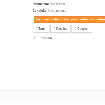
Referência:
8000B8920
Condição:
Novo produto
Encomenda disponivel, prazo entrega a confir
Tweet
Partilhar
Google+
Imprimir