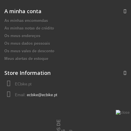
A minha conta
As minhas encomendas
As minhas notas de crédito
Os meus endereços
Os meus dados pessoais
Os meus vales de desconto
Meus alertas de estoque
Store Information
ECbike.pt
Email:
ecbike@ecbike.pt