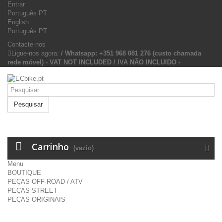
Entrar
Português PT
English
Português PT
Contacte-nos
Ligue-nos agora:
/ Whatsapp: +351 968 081 276 (custo chamada
rede móvel) - VAT NOT INCLUDED / IVA NÃO INCLUIDO -
Pesquisar
Carrinho
(vazio)
Menu
BOUTIQUE
PEÇAS OFF-ROAD / ATV
PEÇAS STREET
PEÇAS ORIGINAIS