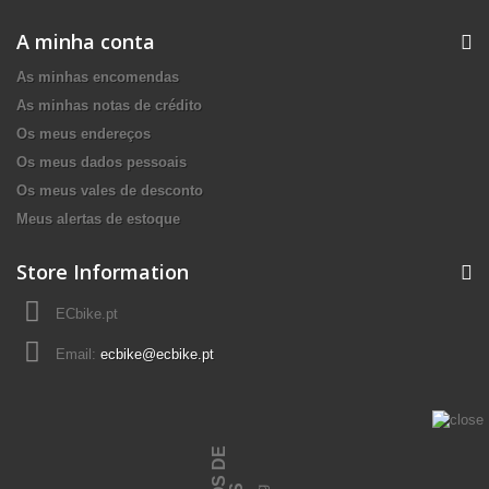
A minha conta
As minhas encomendas
As minhas notas de crédito
Os meus endereços
Os meus dados pessoais
Os meus vales de desconto
Meus alertas de estoque
Store Information
ECbike.pt
Email:
ecbike@ecbike.pt