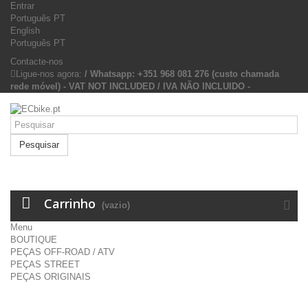
Entrar
Português PT
English
Português PT
Contacte-nos
Ligue-nos agora:
/ Whatsapp: +351 968 081 276 (custo chamada
rede móvel) - VAT NOT INCLUDED / IVA NÃO INCLUIDO -
Pesquisar
Carrinho
(vazio)
Menu
BOUTIQUE
PEÇAS OFF-ROAD / ATV
PEÇAS STREET
PEÇAS ORIGINAIS