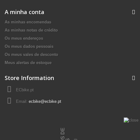
A minha conta
As minhas encomendas
As minhas notas de crédito
Os meus endereços
Os meus dados pessoais
Os meus vales de desconto
Meus alertas de estoque
Store Information
ECbike.pt
Email:
ecbike@ecbike.pt