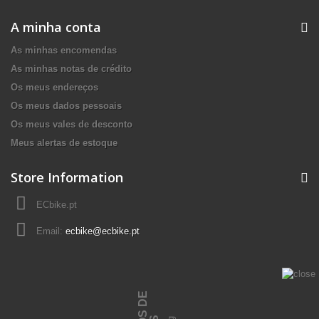
A minha conta
As minhas encomendas
As minhas notas de crédito
Os meus endereços
Os meus dados pessoais
Os meus vales de desconto
Meus alertas de estoque
Store Information
ECbike.pt
Email:
ecbike@ecbike.pt