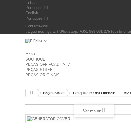
Entrar
Português PT
English
Português PT
Contacte-nos
Ligue-nos agora:
/ Whatsapp: +351 968 081 276 (custo c
Menu
BOUTIQUE
PEÇAS OFF-ROAD / ATV
PEÇAS STREET
PEÇAS ORIGINAIS
Peças Street
Pesquisa marca / modelo
MV 
Ver maior