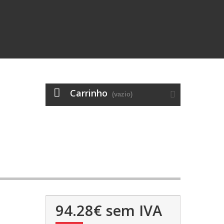
Carrinho
(vazio)
94.28€
sem IVA