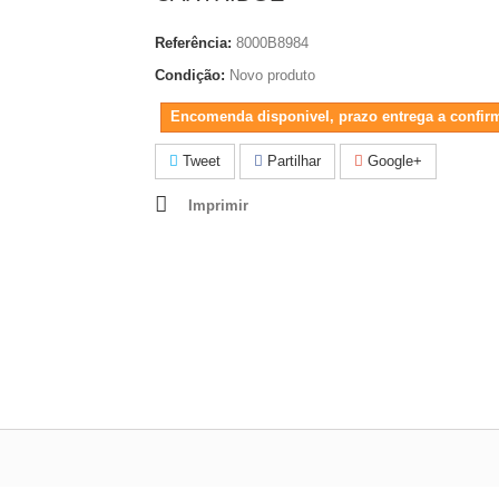
Referência:
8000B8984
Condição:
Novo produto
Encomenda disponivel, prazo entrega a confir
Tweet
Partilhar
Google+
Imprimir