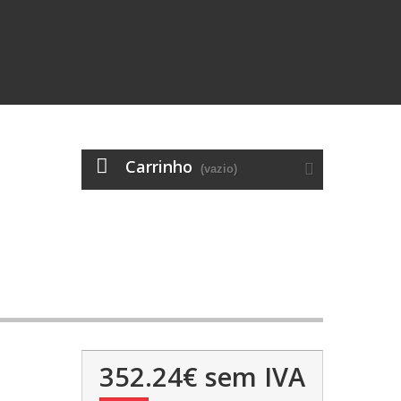
Carrinho
(vazio)
352.24€
sem IVA