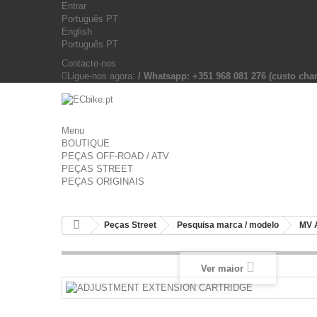
Entrar
Português PT
English
Português PT
Contacte-nos
Ligue-nos agora:
/ Whatsapp: +351 968 081 276 (custo c
Menu
BOUTIQUE
PEÇAS OFF-ROAD / ATV
PEÇAS STREET
PEÇAS ORIGINAIS
Peças Street
Pesquisa marca / modelo
MV 
Ver maior