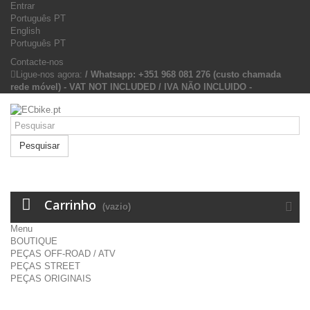
Entrar
Português PT
English
Português PT
Contacte-nos
Ligue-nos agora:
/ Whatsapp: +351 968 081 276 (custo chamada
rede móvel) - VAT NOT INCLUDED / IVA NÃO INCLUIDO -
Pesquisar
Carrinho
(vazio)
Menu
BOUTIQUE
PEÇAS OFF-ROAD / ATV
PEÇAS STREET
PEÇAS ORIGINAIS