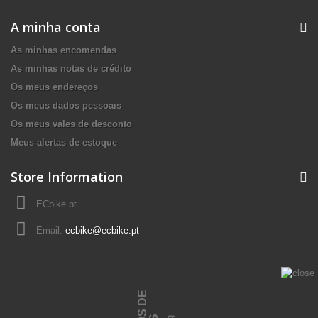
A minha conta
As minhas encomendas
As minhas notas de crédito
Os meus endereços
Os meus dados pessoais
Os meus vales de desconto
Meus alertas de estoque
Store Information
ECbike.pt
Email:
ecbike@ecbike.pt