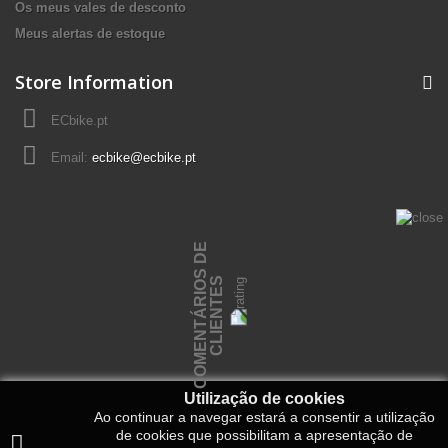
Os meus vales de desconto
Meus alertas de estoque
Store Information
ECbike.pt
Email:
ecbike@ecbike.pt
C
O
M
E
N
T
Á
R
I
O
S
D
E
C
L
I
E
N
T
E
S
Utilização de cookies
Ao continuar a navegar estará a consentir a utilização
de cookies que possibilitam a apresentação de