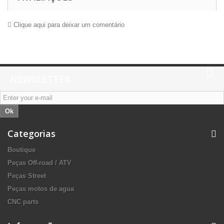
Clique aqui para deixar um comentário
NEWSLETTER
Ok
Categorias
Boutique
Peças Off-road / ATV
Peças Street
Peças motos de agua
CNC parts