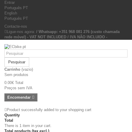
Entrar
Português PT
English
Português PT
Contacte-nos
Ligue-nos agora:
/ Whatsapp: +351 968 081 276 (custo chamada
rede móvel) - VAT NOT INCLUDED / IVA NÃO INCLUIDO -
Pesquisar
Carrinho
(vazio)
Sem produtos
0.00€
Total
Preços sem IVA
Encomendar
Product successfully added to your shopping cart
Quantity
Total
There is 1 item in your cart.
Total products (tax excl.)