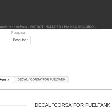
hamada rede móvel) - VAT NOT INCLUDED / IVA NÃO INCLUIDO -
Pesquisar
Agusta
DECAL "CORSA"FOR FUELTANK
DECAL "CORSA"FOR FUELTANK