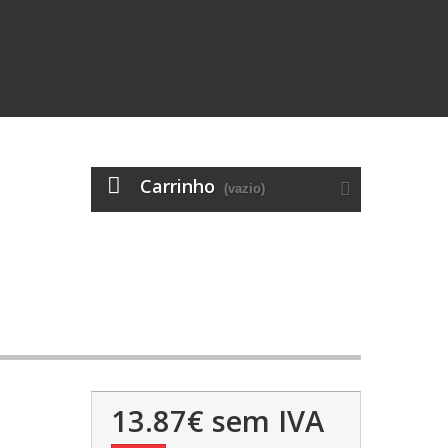
Carrinho
(vazio)
13.87€
sem IVA