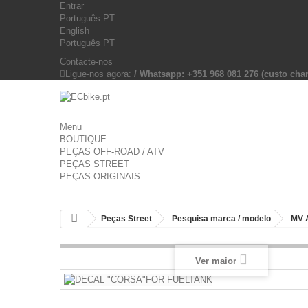
Entrar
Português PT
English
Português PT
Contacte-nos
Ligue-nos agora:
/ Whatsapp: +351 968 081 276 (custo c
Menu
BOUTIQUE
PEÇAS OFF-ROAD / ATV
PEÇAS STREET
PEÇAS ORIGINAIS
Peças Street
Pesquisa marca / modelo
MV 
Ver maior