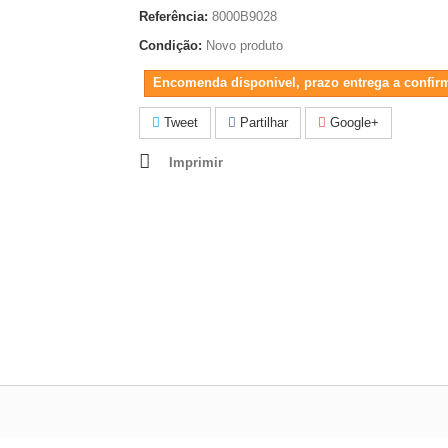
Referência:
8000B9028
Condição:
Novo produto
Encomenda disponivel, prazo entrega a confir
Tweet
Partilhar
Google+
Imprimir