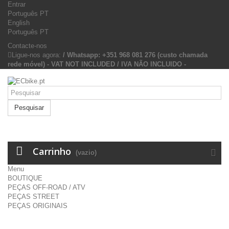
Entrar
Português PT
English
Português PT
Contacte-nos
Ligue-nos agora:
/ Whatsapp: +351 968 081 276 (custo chamada
rede móvel) - VAT NOT INCLUDED / IVA NÃO INCLUIDO -
Pesquisar
Carrinho
(vazio)
Menu
BOUTIQUE
PEÇAS OFF-ROAD / ATV
PEÇAS STREET
PEÇAS ORIGINAIS