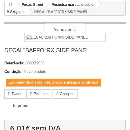
Peças Street
Pesquisa marca / modelo
MV Agusta
DECAL"BAFFO"RX SIDE PANEL
Ver maior
DECAL"BAFFO"RX SIDE PANEL
Referência:
8000B9038
Condição:
Novo produto
Encomenda disponivel, prazo entrega a confirmar
Tweet
Partilhar
Google+
Imprimir
6.01€
sem IVA