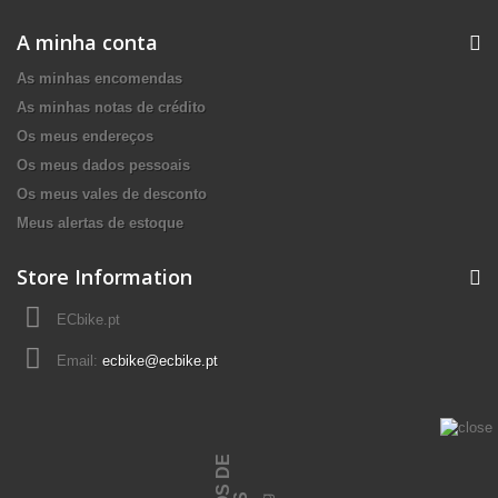
A minha conta
As minhas encomendas
As minhas notas de crédito
Os meus endereços
Os meus dados pessoais
Os meus vales de desconto
Meus alertas de estoque
Store Information
ECbike.pt
Email:
ecbike@ecbike.pt