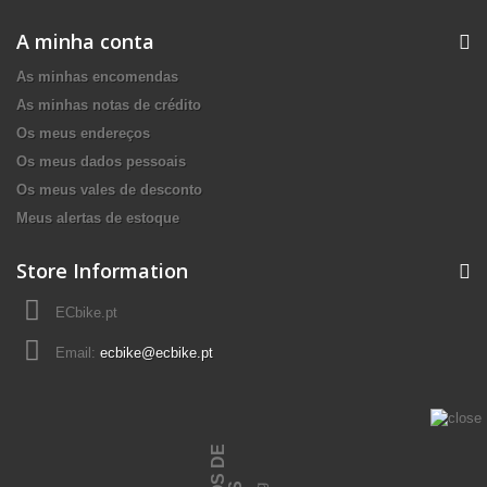
A minha conta
As minhas encomendas
As minhas notas de crédito
Os meus endereços
Os meus dados pessoais
Os meus vales de desconto
Meus alertas de estoque
Store Information
ECbike.pt
Email:
ecbike@ecbike.pt