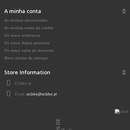
A minha conta
As minhas encomendas
As minhas notas de crédito
Os meus endereços
Os meus dados pessoais
Os meus vales de desconto
Meus alertas de estoque
Store Information
ECbike.pt
Email:
ecbike@ecbike.pt