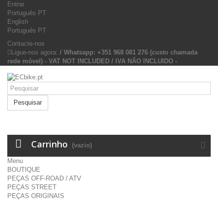
Entrar
Português PT
English
Português PT
Contacte-nos
Ligue-nos agora:
/ Whatsapp: +351 968 081 276 (custo chamada
rede móvel) - VAT NOT INCLUDED / IVA NÃO INCLUIDO -
Pesquisar
Carrinho
(vazio)
Menu
BOUTIQUE
PEÇAS OFF-ROAD / ATV
PEÇAS STREET
PEÇAS ORIGINAIS