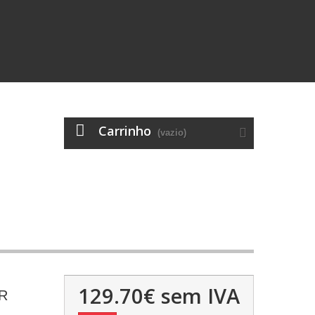
Carrinho
(vazio)
129.70€
sem IVA
R