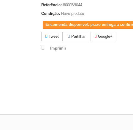
Referência:
8000B9044
Condição:
Novo produto
Encomenda disponivel, prazo entrega a confir
Tweet
Partilhar
Google+
Imprimir