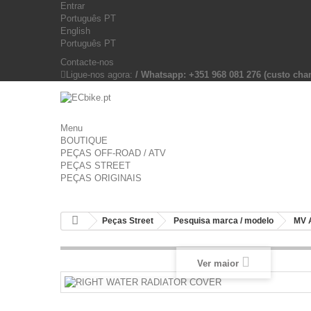
Entrar
Português PT
English
Português PT
Contacte-nos
Ligue-nos agora:
/ Whatsapp: +351 968 081 276 (custo c
Menu
BOUTIQUE
PEÇAS OFF-ROAD / ATV
PEÇAS STREET
PEÇAS ORIGINAIS
Peças Street
Pesquisa marca / modelo
MV 
Ver maior