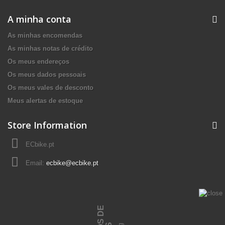
A minha conta
As minhas encomendas
As minhas notas de crédito
Os meus endereços
Os meus dados pessoais
Os meus vales de desconto
Meus alertas de estoque
Store Information
ECbike.pt
Email:
ecbike@ecbike.pt