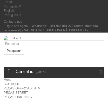
Entrar
Português PT
English
Português PT
Contacte-nos
Ligue-nos agora:
/ Whatsapp: +351 968 081 276 (custo chamada
rede móvel) - VAT NOT INCLUDED / IVA NÃO INCLUIDO -
Pesquisar
Carrinho
(vazio)
Menu
BOUTIQUE
PEÇAS OFF-ROAD / ATV
PEÇAS STREET
PEÇAS ORIGINAIS