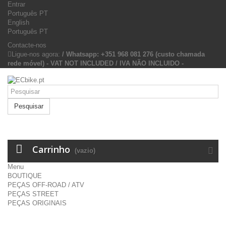
Entrar
Português PT
English
Português PT
Contacte-nos
Ligue-nos agora:
/ Whatsapp: +351 968 081 276 (custo chamada
rede móvel) - VAT NOT INCLUDED / IVA NÃO INCLUIDO -
Pesquisar
Carrinho
(vazio)
Menu
BOUTIQUE
PEÇAS OFF-ROAD / ATV
PEÇAS STREET
PEÇAS ORIGINAIS