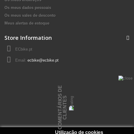
Os meus dados pessoais
Os meus vales de desconto
Meus alertas de estoque
Store Information
ECbike.pt
Email:
ecbike@ecbike.pt
C
O
M
E
N
T
Á
R
I
O
S
D
E
C
L
I
E
N
T
E
S
Utilização de cookies