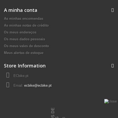
A minha conta
As minhas encomendas
As minhas notas de crédito
Os meus endereços
Os meus dados pessoais
Os meus vales de desconto
Meus alertas de estoque
Store Information
ECbike.pt
Email:
ecbike@ecbike.pt