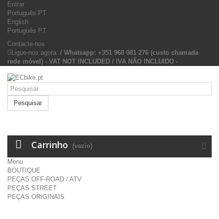
Entrar
Português PT
English
Português PT
Contacte-nos
Ligue-nos agora:
/ Whatsapp: +351 968 081 276 (custo chamada
rede móvel) - VAT NOT INCLUDED / IVA NÃO INCLUIDO -
Pesquisar
Carrinho
(vazio)
Menu
BOUTIQUE
PEÇAS OFF-ROAD / ATV
PEÇAS STREET
PEÇAS ORIGINAIS