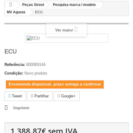
Peças Street
Pesquisa marca / modelo
MV Agusta
ECU
Ver maior
ECU
Referência:
8000B9144
Condição:
Novo produto
Encomenda disponivel, prazo entrega a confirmar
Tweet
Partilhar
Google+
Imprimir
1,388.87€
sem IVA