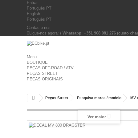
Entrar
Português PT
English
Português PT
Contacte-nos
Ligue-nos agora:
/ Whatsapp: +351 968 081 276 (custo c
Menu
BOUTIQUE
PEÇAS OFF-ROAD / ATV
PEÇAS STREET
PEÇAS ORIGINAIS
Peças Street
Pesquisa marca / modelo
MV 
Ver maior