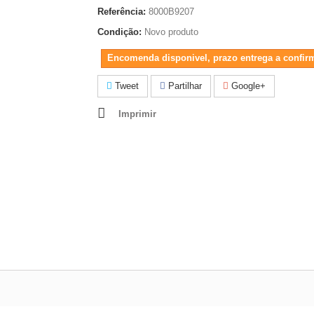
Referência:
8000B9207
Condição:
Novo produto
Encomenda disponivel, prazo entrega a confir
Tweet
Partilhar
Google+
Imprimir