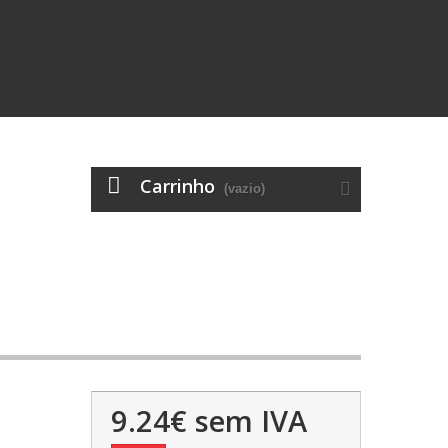
Carrinho
(vazio)
9.24€
sem IVA