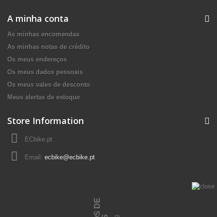
A minha conta
As minhas encomendas
As minhas notas de crédito
Os meus endereços
Os meus dados pessoais
Os meus vales de desconto
Meus alertas de estoque
Store Information
ECbike.pt
Email:
ecbike@ecbike.pt