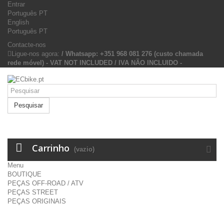
Entrar
Português PT
English
Português PT
Contacte-nos
Ligue-nos agora:
/ Whatsapp: +351 968 081 276 (custo chamada
rede móvel) - VAT NOT INCLUDED / IVA NÃO INCLUIDO -
Pesquisar
Carrinho
(vazio)
Menu
BOUTIQUE
PEÇAS OFF-ROAD / ATV
PEÇAS STREET
PEÇAS ORIGINAIS