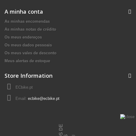
A minha conta
As minhas encomendas
As minhas notas de crédito
Os meus endereços
Os meus dados pessoais
Os meus vales de desconto
Meus alertas de estoque
Store Information
ECbike.pt
Email:
ecbike@ecbike.pt