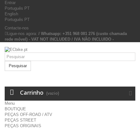
Entrar
Português PT
English
Português PT
Contacte-nos
Ligue-nos agora:
/ Whatsapp: +351 968 081 276 (custo chamada
rede móvel) - VAT NOT INCLUDED / IVA NÃO INCLUIDO -
Pesquisar
Carrinho
(vazio)
Menu
BOUTIQUE
PEÇAS OFF-ROAD / ATV
PEÇAS STREET
PEÇAS ORIGINAIS