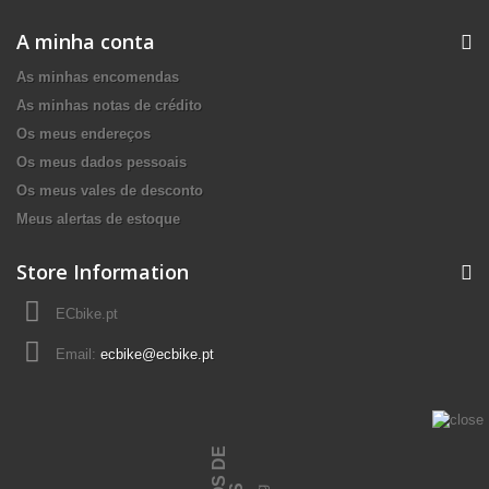
A minha conta
As minhas encomendas
As minhas notas de crédito
Os meus endereços
Os meus dados pessoais
Os meus vales de desconto
Meus alertas de estoque
Store Information
ECbike.pt
Email:
ecbike@ecbike.pt