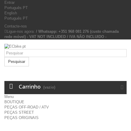
Entrar
Português PT
English
Português PT
Contacte-nos
Ligue-nos agora:
/ Whatsapp: +351 968 081 276 (custo chamada
rede móvel) - VAT NOT INCLUDED / IVA NÃO INCLUIDO -
Pesquisar
Carrinho
(vazio)
Menu
BOUTIQUE
PEÇAS OFF-ROAD / ATV
PEÇAS STREET
PEÇAS ORIGINAIS