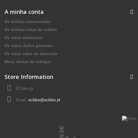
A minha conta
As minhas encomendas
As minhas notas de crédito
Os meus endereços
Os meus dados pessoais
Os meus vales de desconto
Meus alertas de estoque
Store Information
ECbike.pt
Email:
ecbike@ecbike.pt