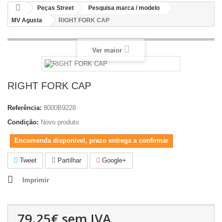
Peças Street
Pesquisa marca / modelo
MV Agusta
RIGHT FORK CAP
Ver maior
RIGHT FORK CAP
Referência:
8000B9228
Condição:
Novo produto
Encomenda disponivel, prazo entrega a confirmar
Tweet
Partilhar
Google+
Imprimir
79.25€
sem IVA