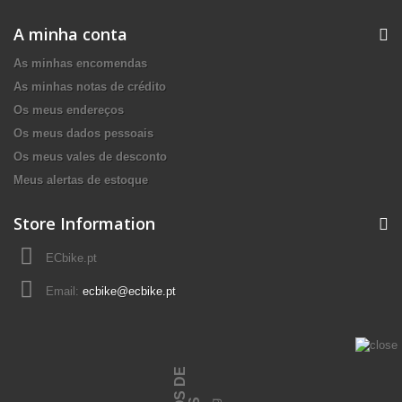
A minha conta
As minhas encomendas
As minhas notas de crédito
Os meus endereços
Os meus dados pessoais
Os meus vales de desconto
Meus alertas de estoque
Store Information
ECbike.pt
Email:
ecbike@ecbike.pt