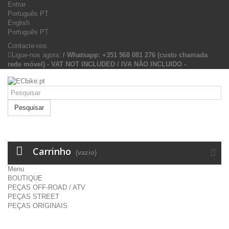
Entrar
Português PT
English
Português PT
Contacte-nos
Ligue-nos agora:
/ Whatsapp: +351 968 081 276 (custo chamada
rede móvel) - VAT NOT INCLUDED / IVA NÃO INCLUIDO -
Pesquisar
Carrinho
(vazio)
Menu
BOUTIQUE
PEÇAS OFF-ROAD / ATV
PEÇAS STREET
PEÇAS ORIGINAIS