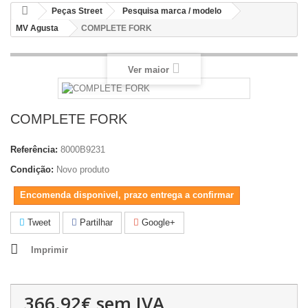
Peças Street
Pesquisa marca / modelo
MV Agusta
COMPLETE FORK
Ver maior
COMPLETE FORK
Referência:
8000B9231
Condição:
Novo produto
Encomenda disponivel, prazo entrega a confirmar
Tweet
Partilhar
Google+
Imprimir
366.92€
sem IVA