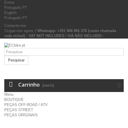
Entrar
Português PT
English
Português PT
Contacte-nos
Ligue-nos agora:
/ Whatsapp: +351 968 081 276 (custo chamada
rede móvel) - VAT NOT INCLUDED / IVA NÃO INCLUIDO -
Pesquisar
Carrinho
(vazio)
Menu
BOUTIQUE
PEÇAS OFF-ROAD / ATV
PEÇAS STREET
PEÇAS ORIGINAIS