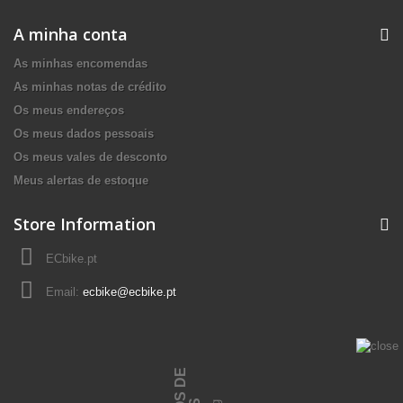
A minha conta
As minhas encomendas
As minhas notas de crédito
Os meus endereços
Os meus dados pessoais
Os meus vales de desconto
Meus alertas de estoque
Store Information
ECbike.pt
Email:
ecbike@ecbike.pt